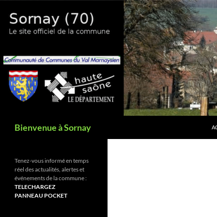
Aller
au
contenu
Recherche
Bienvenue à Sornay
A
Tenez-vous informé en temps
réel des actualités, alertes et
événements de la commune :
TELECHARGEZ
PANNEAU POCKET