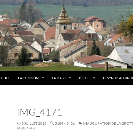
CCUEIL
LA COMMUNE
LA MAIRIE
L’ÉCOLE
LE SYNDICAT D’INIT
IMG_4171
3 JUILLET 2015
5184 × 3456
INAUGURATION DE LA GROTTE
JARDIN’ART