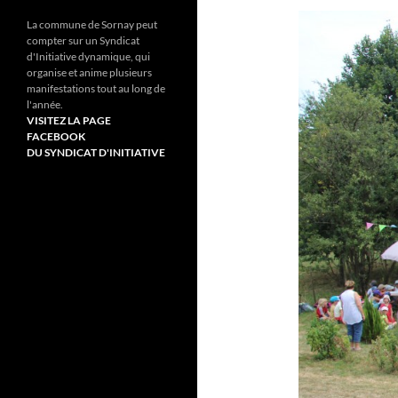
La commune de Sornay peut
compter sur un Syndicat
d'Initiative dynamique, qui
organise et anime plusieurs
manifestations tout au long de
l'année.
VISITEZ LA PAGE
FACEBOOK
DU SYNDICAT D'INITIATIVE