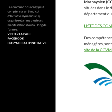
Marnaysien (C
La commune de Sornay peut
situées dans le 
compter sur un Syndicat
département d
d'Initiative dynamique, qui
organise et anime plusieurs
manifestations tout au long de
LISTE DES C
l'année.
VISITEZ LA PAGE
Des compétences 
FACEBOOK
DU SYNDICAT D'INITIATIVE
ménagères, sont 
site de la CCVM