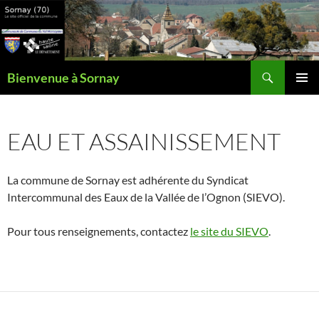
Aller
au
contenu
Recherche
Bienvenue à Sornay
MENU
PRINCI
EAU ET ASSAINISSEMENT
La commune de Sornay est adhérente du Syndicat
Intercommunal des Eaux de la Vallée de l’Ognon (SIEVO).
Pour tous renseignements, contactez
le site du SIEVO
.