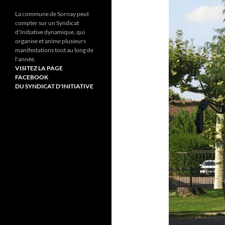
La commune de Sornay peut
compter sur un Syndicat
d'Initiative dynamique, qui
organise et anime plusieurs
manifestations tout au long de
l'année.
VISITEZ LA PAGE
FACEBOOK
DU SYNDICAT D'INITIATIVE