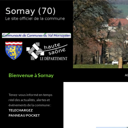
Aller
au
contenu
Recherche
Bienvenue à Sornay
A
Tenez-vous informé en temps
réel des actualités, alertes et
événements de la commune :
TELECHARGEZ
PANNEAU POCKET