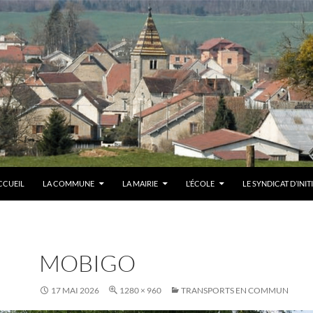
CCUEIL
LA COMMUNE
LA MAIRIE
L’ÉCOLE
LE SYNDICAT D’INIT
MOBIGO
17 MAI 2026
1280 × 960
TRANSPORTS EN COMMUN