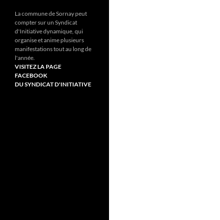
La commune de Sornay peut
compter sur un Syndicat
d'Initiative dynamique, qui
organise et anime plusieurs
manifestations tout au long de
l'année.
VISITEZ LA PAGE
FACEBOOK
DU SYNDICAT D'INITIATIVE