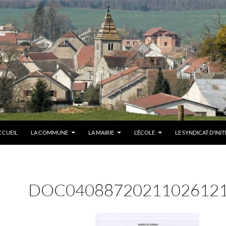
CCUEIL
LA COMMUNE
LA MAIRIE
L’ÉCOLE
LE SYNDICAT D’INIT
DOC0408872021102612