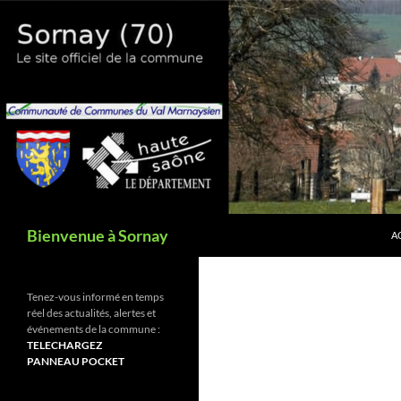
Aller
au
contenu
Recherche
Bienvenue à Sornay
A
Tenez-vous informé en temps
réel des actualités, alertes et
événements de la commune :
TELECHARGEZ
PANNEAU POCKET