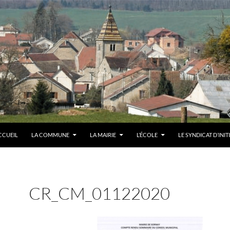
CCUEIL
LA COMMUNE
LA MAIRIE
L’ÉCOLE
LE SYNDICAT D’INIT
CR_CM_01122020