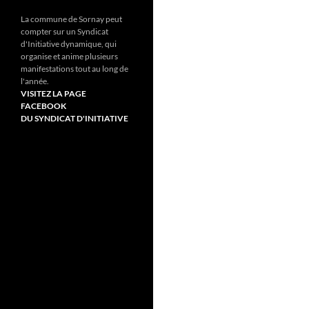
La commune de Sornay peut
compter sur un Syndicat
d'Initiative dynamique, qui
organise et anime plusieurs
manifestations tout au long de
l'année.
VISITEZ LA PAGE
FACEBOOK
DU SYNDICAT D'INITIATIVE