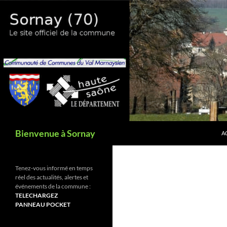
Aller
au
contenu
Recherche
Bienvenue à Sornay
A
Tenez-vous informé en temps
réel des actualités, alertes et
événements de la commune :
TELECHARGEZ
PANNEAU POCKET